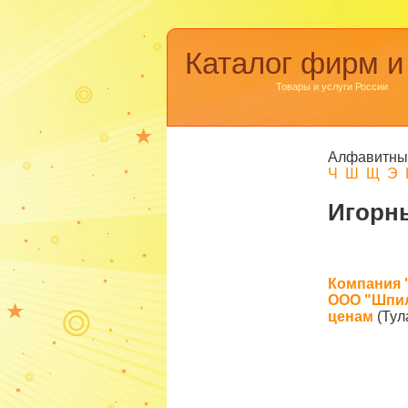
Каталог фирм и
Товары и услуги России
Алфавитны
Ч
Ш
Щ
Э
Игорны
Компания 
ООО "Шпил
ценам
(Тул