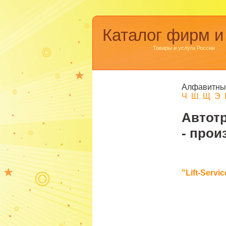
Каталог фирм и
Товары и услуги России
Алфавитны
Ч
Ш
Щ
Э
Автотр
- прои
"Lift-Serv